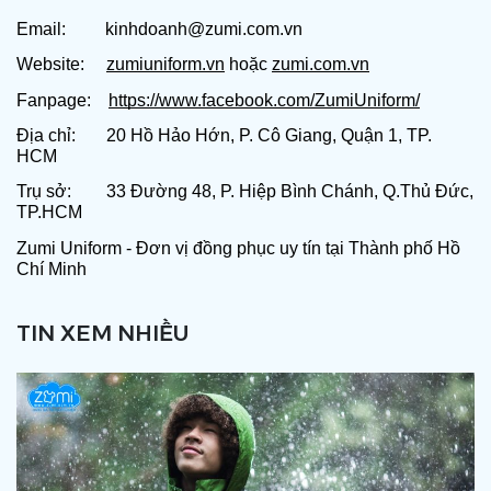
Email:         kinhdoanh@zumi.com.vn       
Website:     
zumiuniform.vn
 hoặc 
zumi.com.vn
Fanpage:    
https://www.facebook.com/ZumiUniform/
Địa chỉ:       20 Hồ Hảo Hớn, P. Cô Giang, Quận 1, TP. 
HCM
Trụ sở:        33 Đường 48, P. Hiệp Bình Chánh, Q.Thủ Đức, 
TP.HCM
Zumi Uniform - Đơn vị đồng phục uy tín tại Thành phố Hồ 
Chí Minh
TIN XEM NHIỀU