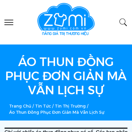
ÁO THUN ĐỒNG
PHỤC ĐƠN GIẢN MÀ
VẪN LỊCH SỰ
Trang Chủ
/
Tin Tức
/
Tin Thị Trường
/
Áo Thun Đồng Phục Đơn Giản Mà Vẫn Lịch Sự