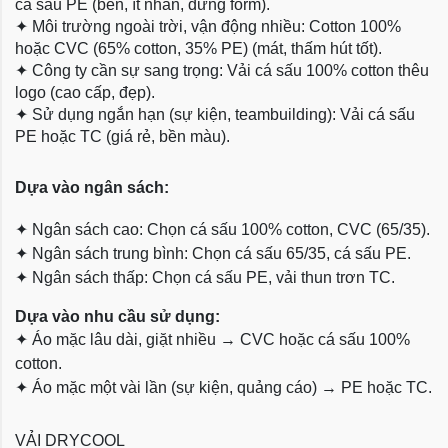
cá sấu PE (bền, ít nhăn, đứng form).
✦
Môi trường ngoài trời, vận động nhiều: Cotton 100%
hoặc CVC (65% cotton, 35% PE) (mát, thấm hút tốt).
✦
Công ty cần sự sang trọng: Vải cá sấu 100% cotton thêu
logo (cao cấp, đẹp).
✦
Sử dụng ngắn hạn (sự kiện, teambuilding): Vải cá sấu
PE hoặc TC (giá rẻ, bền màu).
Dựa
vào ngân sách:
✦
Ngân sách cao: Chọn cá sấu 100% cotton, CVC (65/35).
✦
Ngân sách trung bình: Chọn cá sấu 65/35, cá sấu PE.
✦
Ngân sách thấp: Chọn cá sấu PE, vải thun trơn TC.
Dựa vào nhu cầu sử dụng:
✦
Áo mặc lâu dài, giặt nhiều → CVC hoặc cá sấu 100%
cotton.
✦
Áo mặc một vài lần (sự kiện, quảng cáo) → PE hoặc TC.
VẢI DRYCOOL