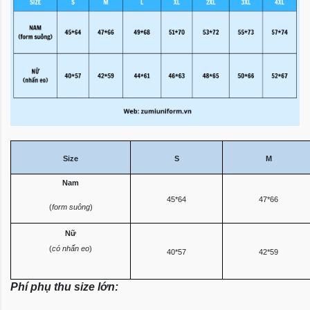
Size
S
M
Nam
45*64
47*66
(
form suông
)
Nữ
(
có nhấn eo
)
40*57
42*59
Phí phụ thu size lớn: