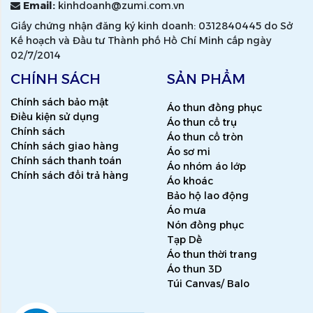
Email:
kinhdoanh@zumi.com.vn
Giấy chứng nhận đăng ký kinh doanh: 0312840445 do Sở
Kế hoạch và Đầu tư Thành phố Hồ Chí Minh cấp ngày
02/7/2014
CHÍNH SÁCH
SẢN PHẨM
Chính sách bảo mật
Áo thun đồng phục
Điều kiện sử dụng
Áo thun cổ trụ
Chính sách
Áo thun cổ tròn
Chính sách giao hàng
Áo sơ mi
Chính sách thanh toán
Áo nhóm áo lớp
Chính sách đổi trả hàng
Áo khoác
Bảo hộ lao động
Áo mưa
Nón đồng phục
Tạp Dề
Áo thun thời trang
Áo thun 3D
Túi Canvas/ Balo