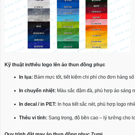
Kỹ thuật in/thêu logo lên áo thun đồng phục
In lụa:
 Bám mực tốt, tiết kiệm chi phí cho đơn hàng số
In chuyển nhiệt:
 Màu sắc đậm đà, phù hợp áo sáng 
In decal / in PET:
 In họa tiết sắc nét, phù hợp logo nh
Thêu vi tính:
 Sang trọng, độ bền cao – lý tưởng cho l
Quy trình đặt may áo thun đồng phục Zumi