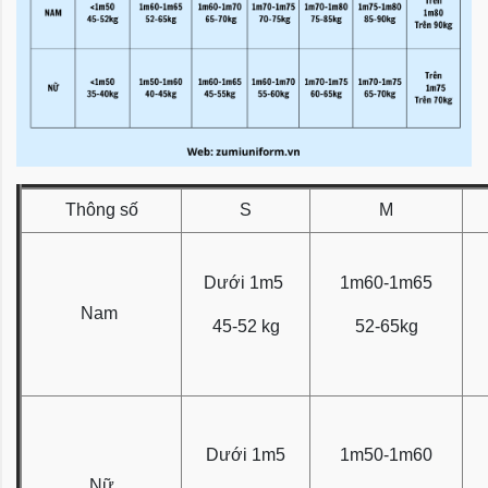
Thông số
S
M
Dưới 1m5
1m60-1m65
Nam
45-52 kg
52-65kg
Dưới 1m5
1m50-1m60
Nữ