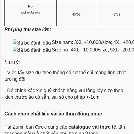
Nữ
(
có nhấn eo
)
40*57
42*59
Phí phụ thu size lớn:
Size nam: 3XL +10.000/size; 4XL +20.
Size nữ: 4XL +10.000/size; 5XL +20.0
*Lưu ý:
- Việc lấy size dự theo thông số cơ thể chỉ mang tính chất
tương đối.
- Để chính xác xin quý khách hàng vui lòng lấy size theo
kích thước áo có sẵn, sai số cho phép +-1cm
Cách chọn chất liệu vải áo thun đồng phục
Tại Zumi, bạn được cung cấp
catalogue vải thực tế
, tận
tay chọn màu và chất liệu phù hợp nhất theo: