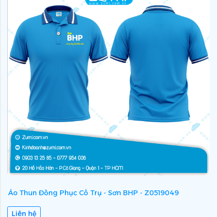
Áo Thun Đồng Phục Cổ Trụ - Sơn BHP - Z0519049
Á
Liên hệ