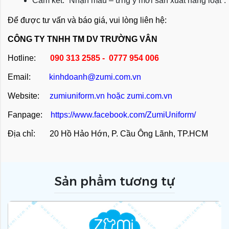
Cam kết: “Nhận mẫu – ưng ý mới sản xuất hàng loạt”.
Để được tư vấn và báo giá, vui lòng liên hệ:
CÔNG TY TNHH TM DV TRƯỜNG VÂN
Hotline:
090 313 2585 - 0777 954 006
Email:
kinhdoanh@zumi.com.vn
Website:
zumiuniform.vn
hoặc
zumi.com.vn
Fanpage:
https://www.facebook.com/ZumiUniform/
Địa chỉ: 20 Hồ Hảo Hớn, P. Cầu Ông Lãnh, TP.HCM
Sản phẩm tương tự