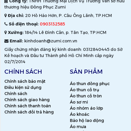
Công ty:
TNHH Thương Mại Dịch Vụ Trường Vân sở hữu
thương hiệu Đồng Phục Zumi
Địa chỉ:
20 Hồ Hảo Hớn, P. Cầu Ông Lãnh, TP.HCM
Số điện thoại:
0903132585
Xưởng:
184/14 Lê Đình Cẩn, p. Tân Tạo, TP.HCM
Email:
kinhdoanh@zumi.com.vn
Giấy chứng nhận đăng ký kinh doanh: 0312840445 do Sở
Kế hoạch và Đầu tư Thành phố Hồ Chí Minh cấp ngày
02/7/2014
CHÍNH SÁCH
SẢN PHẨM
Chính sách bảo mật
Áo thun đồng phục
Điều kiện sử dụng
Áo thun cổ trụ
Chính sách
Áo thun cổ tròn
Chính sách giao hàng
Áo sơ mi
Chính sách thanh toán
Áo nhóm áo lớp
Chính sách đổi trả hàng
Áo khoác
Bảo hộ lao động
Áo mưa