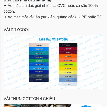
Dựa vào nhu cầu sử dụng:
✦
Áo mặc lâu dài, giặt nhiều → CVC hoặc cá sấu 100%
cotton.
✦
Áo mặc một vài lần (sự kiện, quảng cáo) → PE hoặc TC.
VẢI DRYCOOL
VẢI THUN COTTON 4 CHIỀU