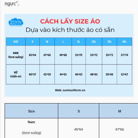
ngực".
Size
S
M
Nam
45*64
47*66
(
form suông
)