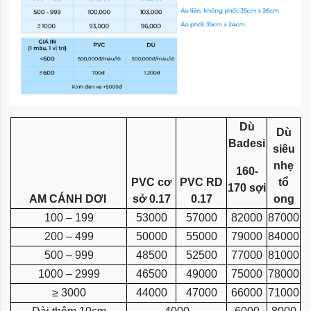
Dù
Dù
Badesi
siêu
nhẹ
160-
PVC cơ
PVC RD
tổ
170 sợi
AM CÁNH DƠI
sở 0.17
0.17
ong
100 – 199
53000
57000
82000
87000
200 – 499
50000
55000
79000
84000
500 – 999
48500
52500
77000
81000
1000 – 2999
46500
49000
75000
78000
≥ 3000
44000
47000
66000
71000