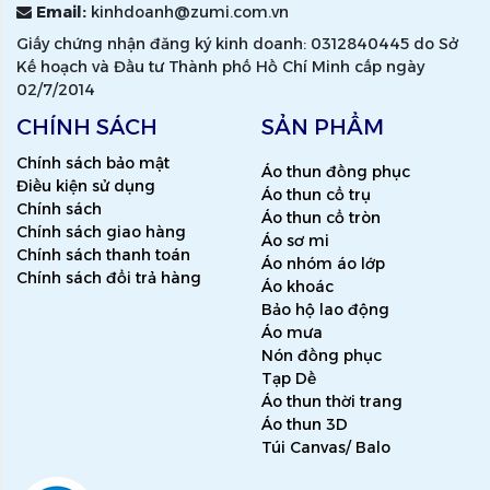
Email:
kinhdoanh@zumi.com.vn
Giấy chứng nhận đăng ký kinh doanh: 0312840445 do Sở
Kế hoạch và Đầu tư Thành phố Hồ Chí Minh cấp ngày
02/7/2014
CHÍNH SÁCH
SẢN PHẨM
Chính sách bảo mật
Áo thun đồng phục
Điều kiện sử dụng
Áo thun cổ trụ
Chính sách
Áo thun cổ tròn
Chính sách giao hàng
Áo sơ mi
Chính sách thanh toán
Áo nhóm áo lớp
Chính sách đổi trả hàng
Áo khoác
Bảo hộ lao động
Áo mưa
Nón đồng phục
Tạp Dề
Áo thun thời trang
Áo thun 3D
Túi Canvas/ Balo