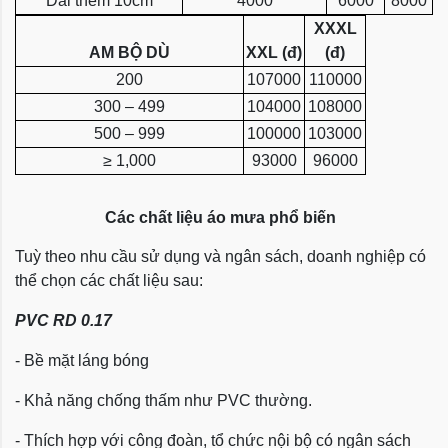
Dài thêm 10cm
4000
6000
8000
XXXL
AM BỘ DÙ
XXL (đ)
(đ)
200
107000
110000
300 – 499
104000
108000
500 – 999
100000
103000
≥ 1,000
93000
96000
Các chất liệu áo mưa phổ biến
Tuỳ theo nhu cầu sử dụng và ngân sách, doanh nghiệp có
thể chọn các chất liệu sau:
PVC RD 0.17
- Bề mặt láng bóng
- Khả năng chống thấm như PVC thường.
- Thích hợp với công đoàn, tổ chức nội bộ có ngân sách