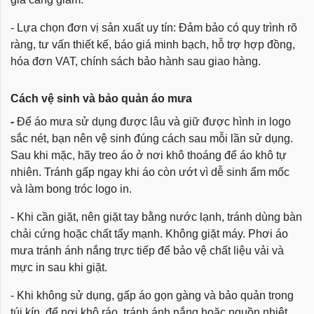
- Lựa chọn đơn vị sản xuất uy tín: Đảm bảo có quy trình rõ
ràng, tư vấn thiết kế, báo giá minh bạch, hỗ trợ hợp đồng,
hóa đơn VAT, chính sách bảo hành sau giao hàng.
Cách vệ sinh và bảo quản áo mưa
-
Để áo mưa sử dụng được lâu và giữ được hình in logo
sắc nét, bạn nên vệ sinh đúng cách sau mỗi lần sử dụng.
Sau khi mặc, hãy treo áo ở nơi khô thoáng để áo khô tự
nhiên. Tránh gấp ngay khi áo còn ướt vì dễ sinh ẩm mốc
và làm bong tróc logo in.
- Khi cần giặt, nên giặt tay bằng nước lạnh, tránh dùng bàn
chải cứng hoặc chất tẩy mạnh. Không giặt máy. Phơi áo
mưa tránh ánh nắng trực tiếp để bảo vệ chất liệu vải và
mực in sau khi giặt.
- Khi không sử dụng, gấp áo gọn gàng và bảo quản trong
túi kín, để nơi khô ráo, tránh ánh nắng hoặc nguồn nhiệt