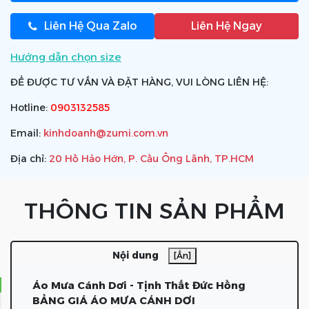
Liên Hệ Qua Zalo
Liên Hệ Ngay
Hướng dẫn chọn size
ĐỂ ĐƯỢC TƯ VẤN VÀ ĐẶT HÀNG, VUI LÒNG LIÊN HỆ:
Hotline:
0903132585
Email:
kinhdoanh@zumi.com.vn
Địa chỉ:
20 Hồ Hảo Hớn, P. Cầu Ông Lãnh, TP.HCM
THÔNG TIN SẢN PHẨM
Nội dung
[Ẩn]
Áo Mưa Cánh Dơi - Tịnh Thất Đức Hồng
BẢNG GIÁ ÁO MƯA CÁNH DƠI