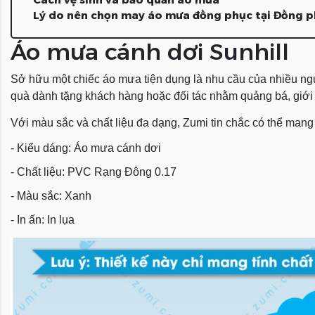
Lý do nên chọn may áo mưa đồng phục tại Đồng 
Áo mưa cánh dơi Sunhill
Sở hữu một chiếc áo mưa tiện dụng là nhu cầu của nhiều n
quà dành tặng khách hàng hoặc đối tác nhằm quảng bá, giới t
Với màu sắc và chất liệu đa dạng, Zumi tin chắc có thể man
- Kiểu dáng: Áo mưa cánh dơi
- Chất liệu: PVC Rạng Đông 0.17
- Màu sắc: Xanh
- In ấn: In lụa