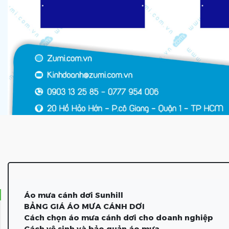
Áo mưa cánh dơi Sunhill
BẢNG GIÁ ÁO MƯA CÁNH DƠI
Cách chọn áo mưa cánh dơi cho doanh nghiệp
Cách vệ sinh và bảo quản áo mưa