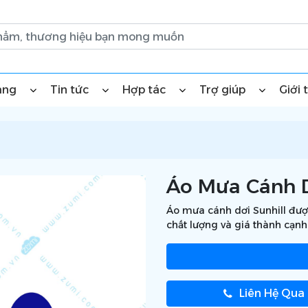
àng
Tin tức
Hợp tác
Trợ giúp
Giới 
Áo Mưa Cánh Dơ
Áo mưa cánh dơi Sunhill được
chất lượng và giá thành cạnh
Liên Hệ Qua