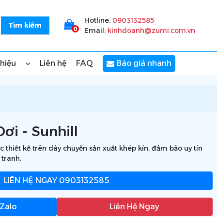
Hotline:
0903132585
0
Email:
kinhdoanh@zumi.com.vn
thiệu
Liên hệ
FAQ
Báo giá nhanh
i - Sunhill
 thiết kế trên dây chuyền sản xuất khép kín, đảm bảo uy tín
 tranh.
LIÊN HỆ NGAY
0903132585
 Zalo
Liên Hệ Ngay