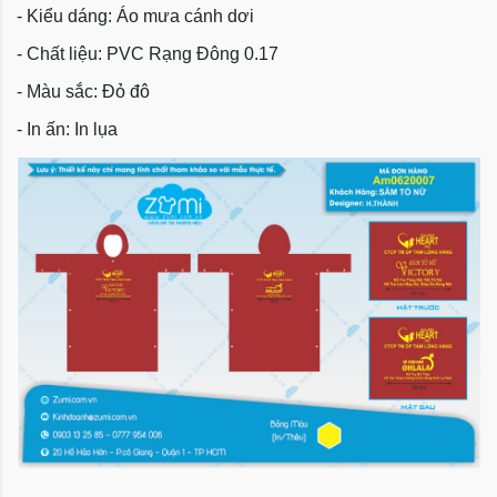
- Kiểu dáng: Áo mưa cánh dơi
- Chất liệu: PVC Rạng Đông 0.17
- Màu sắc: Đỏ đô
- In ấn: In lụa