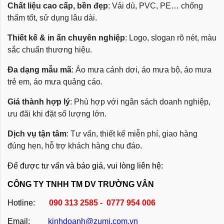
Chất liệu cao cấp, bền đẹp
: Vải dù, PVC, PE… chống
thấm tốt, sử dụng lâu dài.
Thiết kế & in ấn chuyên nghiệp
: Logo, slogan rõ nét, màu
sắc chuẩn thương hiệu.
Đa dạng mẫu mã
: Áo mưa cánh dơi, áo mưa bộ, áo mưa
trẻ em, áo mưa quảng cáo.
Giá thành hợp lý
: Phù hợp với ngân sách doanh nghiệp,
ưu đãi khi đặt số lượng lớn.
Dịch vụ tận tâm
: Tư vấn, thiết kế miễn phí, giao hàng
đúng hẹn, hỗ trợ khách hàng chu đáo.
Để được tư vấn và báo giá, vui lòng liên hệ:
CÔNG TY TNHH TM DV TRƯỜNG VÂN
Hotline:
090 313 2585 - 0777 954 006
Email:
kinhdoanh@zumi.com.vn