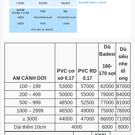
Dù
Dù
Badesi
siêu
nhẹ
160-
PVC cơ
PVC RD
tổ
170 sợi
AM CÁNH DƠI
sở 0.17
0.17
ong
100 – 199
53000
57000
82000
87000
200 – 499
50000
55000
79000
84000
500 – 999
48500
52500
77000
81000
1000 – 2999
46500
49000
75000
78000
≥ 3000
44000
47000
66000
71000
Dài thêm 10cm
4000
6000
8000