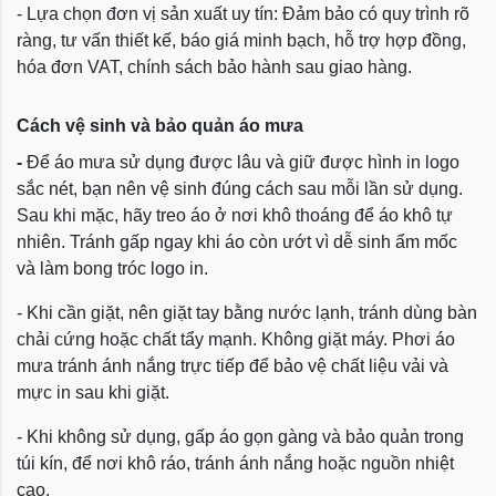
- Lựa chọn đơn vị sản xuất uy tín: Đảm bảo có quy trình rõ
ràng, tư vấn thiết kế, báo giá minh bạch, hỗ trợ hợp đồng,
hóa đơn VAT, chính sách bảo hành sau giao hàng.
Cách vệ sinh và bảo quản áo mưa
-
Để áo mưa sử dụng được lâu và giữ được hình in logo
sắc nét, bạn nên vệ sinh đúng cách sau mỗi lần sử dụng.
Sau khi mặc, hãy treo áo ở nơi khô thoáng để áo khô tự
nhiên. Tránh gấp ngay khi áo còn ướt vì dễ sinh ẩm mốc
và làm bong tróc logo in.
- Khi cần giặt, nên giặt tay bằng nước lạnh, tránh dùng bàn
chải cứng hoặc chất tẩy mạnh. Không giặt máy. Phơi áo
mưa tránh ánh nắng trực tiếp để bảo vệ chất liệu vải và
mực in sau khi giặt.
- Khi không sử dụng, gấp áo gọn gàng và bảo quản trong
túi kín, để nơi khô ráo, tránh ánh nắng hoặc nguồn nhiệt
cao.