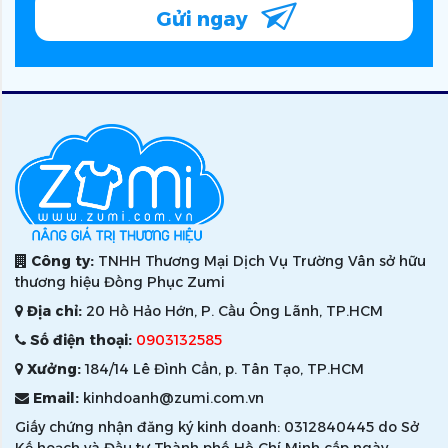
Gửi ngay
Công ty:
TNHH Thương Mại Dịch Vụ Trường Vân sở hữu
thương hiệu Đồng Phục Zumi
Địa chỉ:
20 Hồ Hảo Hớn, P. Cầu Ông Lãnh, TP.HCM
Số điện thoại:
0903132585
Xưởng:
184/14 Lê Đình Cẩn, p. Tân Tạo, TP.HCM
Email:
kinhdoanh@zumi.com.vn
Giấy chứng nhận đăng ký kinh doanh: 0312840445 do Sở