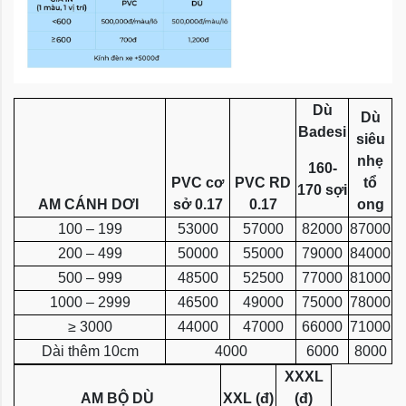
Dù
Dù
Badesi
siêu
nhẹ
160-
PVC cơ
PVC RD
tổ
170 sợi
AM CÁNH DƠI
sở 0.17
0.17
ong
100 – 199
53000
57000
82000
87000
200 – 499
50000
55000
79000
84000
500 – 999
48500
52500
77000
81000
1000 – 2999
46500
49000
75000
78000
≥ 3000
44000
47000
66000
71000
Dài thêm 10cm
4000
6000
8000
XXXL
AM BỘ DÙ
XXL (đ)
(đ)