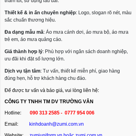
thấm tốt, sử dụng lâu dài.
Thiết kế & in ấn chuyên nghiệp
: Logo, slogan rõ nét, màu
sắc chuẩn thương hiệu.
Đa dạng mẫu mã
: Áo mưa cánh dơi, áo mưa bộ, áo mưa
trẻ em, áo mưa quảng cáo.
Giá thành hợp lý
: Phù hợp với ngân sách doanh nghiệp,
ưu đãi khi đặt số lượng lớn.
Dịch vụ tận tâm
: Tư vấn, thiết kế miễn phí, giao hàng
đúng hẹn, hỗ trợ khách hàng chu đáo.
Để được tư vấn và báo giá, vui lòng liên hệ:
CÔNG TY TNHH TM DV TRƯỜNG VÂN
Hotline:
090 313 2585 - 0777 954 006
Email:
kinhdoanh@zumi.com.vn
Website:
zumiuniform.vn
hoặc
zumi.com.vn