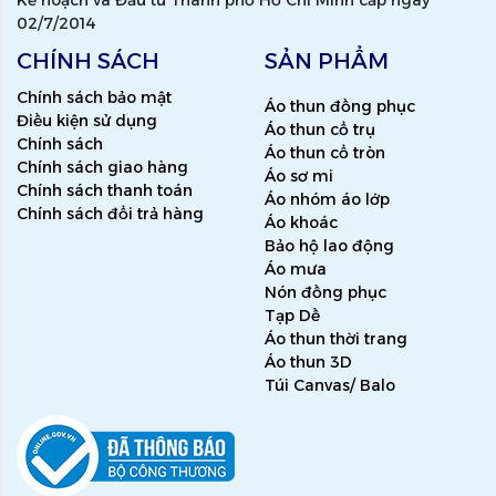
Kế hoạch và Đầu tư Thành phố Hồ Chí Minh cấp ngày
02/7/2014
CHÍNH SÁCH
SẢN PHẨM
Chính sách bảo mật
Áo thun đồng phục
Điều kiện sử dụng
Áo thun cổ trụ
Chính sách
Áo thun cổ tròn
Chính sách giao hàng
Áo sơ mi
Chính sách thanh toán
Áo nhóm áo lớp
Chính sách đổi trả hàng
Áo khoác
Bảo hộ lao động
Áo mưa
Nón đồng phục
Tạp Dề
Áo thun thời trang
Áo thun 3D
Túi Canvas/ Balo