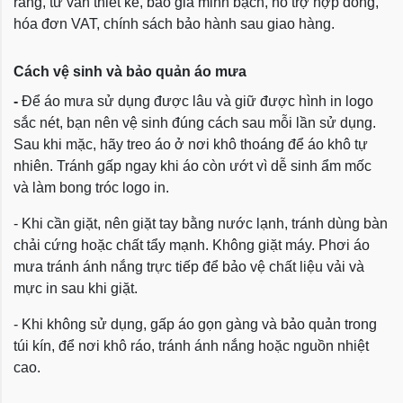
ràng, tư vấn thiết kế, báo giá minh bạch, hỗ trợ hợp đồng,
hóa đơn VAT, chính sách bảo hành sau giao hàng.
Cách vệ sinh và bảo quản áo mưa
-
Để áo mưa sử dụng được lâu và giữ được hình in logo
sắc nét, bạn nên vệ sinh đúng cách sau mỗi lần sử dụng.
Sau khi mặc, hãy treo áo ở nơi khô thoáng để áo khô tự
nhiên. Tránh gấp ngay khi áo còn ướt vì dễ sinh ẩm mốc
và làm bong tróc logo in.
- Khi cần giặt, nên giặt tay bằng nước lạnh, tránh dùng bàn
chải cứng hoặc chất tẩy mạnh. Không giặt máy. Phơi áo
mưa tránh ánh nắng trực tiếp để bảo vệ chất liệu vải và
mực in sau khi giặt.
- Khi không sử dụng, gấp áo gọn gàng và bảo quản trong
túi kín, để nơi khô ráo, tránh ánh nắng hoặc nguồn nhiệt
cao.