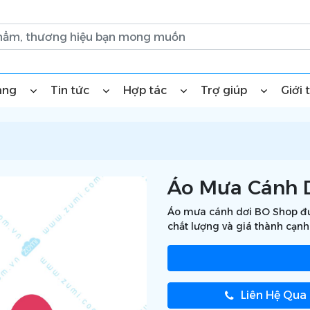
àng
Tin tức
Hợp tác
Trợ giúp
Giới 
Áo Mưa Cánh 
Áo mưa cánh dơi BO Shop được
chất lượng và giá thành cạnh
Liên Hệ Qua