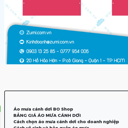
Áo mưa cánh dơi BO Shop
BẢNG GIÁ ÁO MƯA CÁNH DƠI
Cách chọn áo mưa cánh dơi cho doanh nghiệp
Cách vệ sinh và bảo quản áo mưa