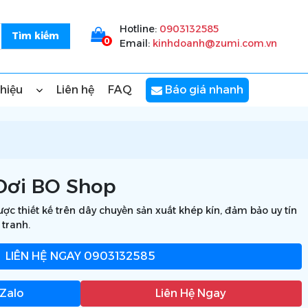
Hotline:
0903132585
0
Email:
kinhdoanh@zumi.com.vn
thiệu
Liên hệ
FAQ
Báo giá nhanh
Dơi BO Shop
 thiết kế trên dây chuyền sản xuất khép kín, đảm bảo uy tín
 tranh.
LIÊN HỆ NGAY
0903132585
 Zalo
Liên Hệ Ngay