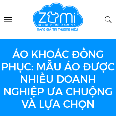
ÁO KHOÁC ĐỒNG
PHỤC: MẪU ÁO ĐƯỢC
NHIỀU DOANH
NGHIỆP ƯA CHUỘNG
VÀ LỰA CHỌN