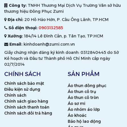
Công ty:
TNHH Thương Mại Dịch Vụ Trường Vân sở hữu
thương hiệu Đồng Phục Zumi
Địa chỉ:
20 Hồ Hảo Hớn, P. Cầu Ông Lãnh, TP.HCM
Số điện thoại:
0903132585
Xưởng:
184/14 Lê Đình Cẩn, p. Tân Tạo, TP.HCM
Email:
kinhdoanh@zumi.com.vn
Giấy chứng nhận đăng ký kinh doanh: 0312840445 do Sở
Kế hoạch và Đầu tư Thành phố Hồ Chí Minh cấp ngày
02/7/2014
CHÍNH SÁCH
SẢN PHẨM
Chính sách bảo mật
Áo thun đồng phục
Điều kiện sử dụng
Áo thun cổ trụ
Chính sách
Áo thun cổ tròn
Chính sách giao hàng
Áo sơ mi
Chính sách thanh toán
Áo nhóm áo lớp
Chính sách đổi trả hàng
Áo khoác
Bảo hộ lao động