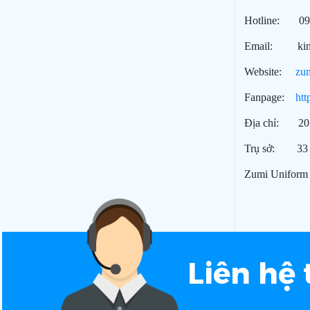
Hotline: 090
Email: kinh
Website:
zu
Fanpage:
ht
Địa chỉ: 20 
Trụ sở: 33 Đ
Zumi Uniform 
Liên hệ 