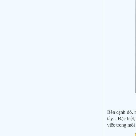
Bên cạnh đó, 
tây…Đặc biệt,
việc trong môi