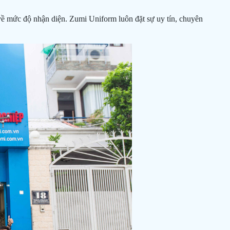
 về mức độ nhận diện. Zumi Uniform luôn đặt sự uy tín, chuyên