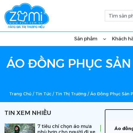
Sản phẩm
Khách h
ÁO ĐỒNG PHỤC SẢN
Trang Chủ
/
Tin Tức
/
Tin Thị Trường
/
Áo Đồng Phục Sản 
TIN XEM NHIỀU
7 tiêu chí chọn áo mưa
Áo đồng
phù hợp cho người đi xe