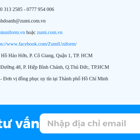
 313 2585 - 0777 954 006
doanh@zumi.com.vn
miuniform.vn
hoặc
zumi.com.vn
tps://www.facebook.com/ZumiUniform/
Hồ Hảo Hớn, P. Cô Giang, Quận 1, TP. HCM
ường 48, P. Hiệp Bình Chánh, Q.Thủ Đức, TP.HCM
- Đơn vị đồng phục uy tín tại Thành phố Hồ Chí Minh
tư vấn