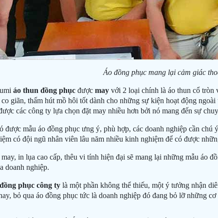
Áo đồng phục mang lại cảm giác tho
Zumi
áo thun đồng phục
được
may
với 2 loại chính là áo thun cổ tròn
 co giãn, thấm hút mồ hôi tốt dành cho những sự kiện hoạt động ngoài tr
 được các công ty lựa chọn đặt may nhiều hơn bởi nó mang đến sự chu
ó được mẫu áo đồng phục ưng ý, phù hợp, các doanh nghiệp cần chú ý 
iệm có đội ngũ nhân viên lâu năm nhiều kinh nghiệm để có được nhữn
may, in lụa cao cấp, thêu vi tính hiện đại sẽ mang lại những mẫu áo đồ
a doanh nghiệp.
 đồng phục công ty
là một phần không thể thiếu, một ý tưởng nhận diê
 nay, bỏ qua áo đồng phục tức là doanh nghiệp đó đang bỏ lỡ những cơ h