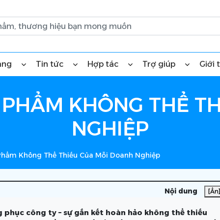
àng
Tin tức
Hợp tác
Trợ giúp
Giới 
 PHẨM KHÔNG THỂ TH
NGHIỆP
Phẩm Không Thể Thiếu Của Mỗi Doanh Nghiệp
Nội dung
[Ẩn
 phục công ty – sự gắn kết hoàn hảo không thể thiếu