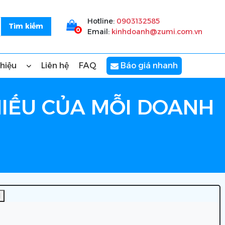
Hotline:
0903132585
0
Email:
kinhdoanh@zumi.com.vn
thiệu
Liên hệ
FAQ
Báo giá nhanh
IẾU CỦA MỖI DOANH
]