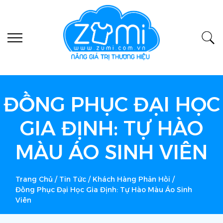
ĐỒNG PHỤC ĐẠI HỌC
GIA ĐỊNH: TỰ HÀO
MÀU ÁO SINH VIÊN
Trang Chủ
/
Tin Tức
/
Khách Hàng Phản Hồi
/
Đồng Phục Đại Học Gia Định: Tự Hào Màu Áo Sinh
Viên