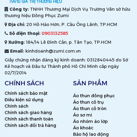
Công ty:
TNHH Thương Mại Dịch Vụ Trường Vân sở hữu
thương hiệu Đồng Phục Zumi
Địa chỉ:
20 Hồ Hảo Hớn, P. Cầu Ông Lãnh, TP.HCM
Số điện thoại:
0903132585
Xưởng:
184/14 Lê Đình Cẩn, p. Tân Tạo, TP.HCM
Email:
kinhdoanh@zumi.com.vn
Giấy chứng nhận đăng ký kinh doanh: 0312840445 do Sở
Kế hoạch và Đầu tư Thành phố Hồ Chí Minh cấp ngày
02/7/2014
CHÍNH SÁCH
SẢN PHẨM
Chính sách bảo mật
Áo thun đồng phục
Điều kiện sử dụng
Áo thun cổ trụ
Chính sách
Áo thun cổ tròn
Chính sách giao hàng
Áo sơ mi
Chính sách thanh toán
Áo nhóm áo lớp
Chính sách đổi trả hàng
Áo khoác
Bảo hộ lao động