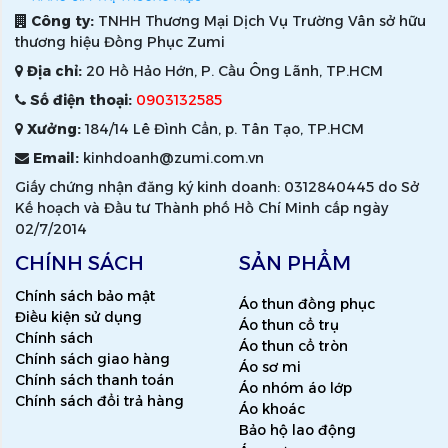
Công ty:
TNHH Thương Mại Dịch Vụ Trường Vân sở hữu
thương hiệu Đồng Phục Zumi
Địa chỉ:
20 Hồ Hảo Hớn, P. Cầu Ông Lãnh, TP.HCM
Số điện thoại:
0903132585
Xưởng:
184/14 Lê Đình Cẩn, p. Tân Tạo, TP.HCM
Email:
kinhdoanh@zumi.com.vn
Giấy chứng nhận đăng ký kinh doanh: 0312840445 do Sở
Kế hoạch và Đầu tư Thành phố Hồ Chí Minh cấp ngày
02/7/2014
CHÍNH SÁCH
SẢN PHẨM
Chính sách bảo mật
Áo thun đồng phục
Điều kiện sử dụng
Áo thun cổ trụ
Chính sách
Áo thun cổ tròn
Chính sách giao hàng
Áo sơ mi
Chính sách thanh toán
Áo nhóm áo lớp
Chính sách đổi trả hàng
Áo khoác
Bảo hộ lao động