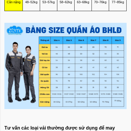
Cân nặng
48–52kg
53–57kg
58–62kg
63–68kg
70–76kg
77–85kg
Tư vấn các loại vải thường được sử dụng để may