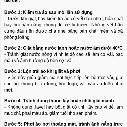
lâu dài:
Bước 1: Kiểm tra áo sau mỗi lần sử dụng
- Trước khi giặt, hãy kiểm tra áo có vết dầu nhớt, hóa chất
hay bụi bẩn nặng không để xử lý trước. Những vết bẩn
cứng đầu nên được chà nhẹ bằng bàn chải mềm và xà
phòng loãng.
Bước 2: Giặt bằng nước lạnh hoặc nước ấm dưới 40°C
- Tránh giặt nước nóng vì nhiệt độ cao sẽ làm co vải, bạc
màu và ảnh hưởng độ bền sợi vải.
Bước 3: Lộn trái áo khi giặt và phơi
- Việc này giúp giảm ma sát trực tiếp lên bề mặt vải, giữ
cho áo không bị xù lông, tróc logo, và màu áo luôn như
mới.
Bước 4: Tránh dùng thuốc tẩy hoặc chất giặt mạnh
- Không dùng Javel hay bột giặt có tính tẩy cao vì dễ làm
mục chỉ, phai màu áo, giảm tuổi thọ sản phẩm.
Bước 5: Phơi áo nơi thoáng mát, tránh ánh nắng trực