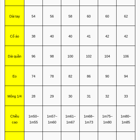
Dài tay
54
56
58
60
60
62
Cổ áo
38
40
40
41
42
42
Dài quần
96
98
100
102
104
106
Eo
74
78
82
86
90
94
Mông 1/4
28
29
30
31
32
33
Chiều
1m50–
1m57–
1m61–
1m68–
1m75–
1m80–
cao
1m55
1m60
1m67
1m73
1m80
1m85