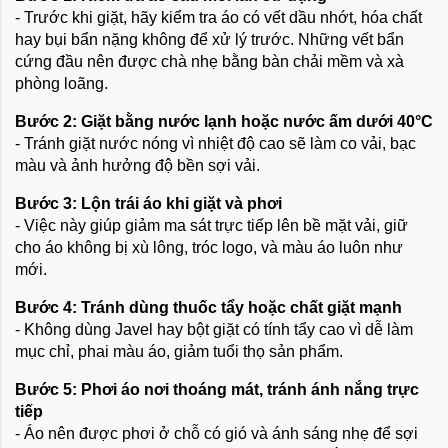
- Trước khi giặt, hãy kiểm tra áo có vết dầu nhớt, hóa chất
hay bụi bẩn nặng không để xử lý trước. Những vết bẩn
cứng đầu nên được chà nhẹ bằng bàn chải mềm và xà
phòng loãng.
Bước 2: Giặt bằng nước lạnh hoặc nước ấm dưới 40°C
- Tránh giặt nước nóng vì nhiệt độ cao sẽ làm co vải, bạc
màu và ảnh hưởng độ bền sợi vải.
Bước 3: Lộn trái áo khi giặt và phơi
- Việc này giúp giảm ma sát trực tiếp lên bề mặt vải, giữ
cho áo không bị xù lông, tróc logo, và màu áo luôn như
mới.
Bước 4: Tránh dùng thuốc tẩy hoặc chất giặt mạnh
- Không dùng Javel hay bột giặt có tính tẩy cao vì dễ làm
mục chỉ, phai màu áo, giảm tuổi thọ sản phẩm.
Bước 5: Phơi áo nơi thoáng mát, tránh ánh nắng trực
tiếp
- Áo nên được phơi ở chỗ có gió và ánh sáng nhẹ để sợi