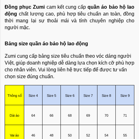
Đồng phục Zumi
cam kết cung cấp
quần áo bảo hộ lao
động
chất lượng cao, phù hợp tiêu chuẩn an toàn, đồng
thời mang lại sự thoải mái và tính chuyên nghiệp cho
người mặc.
Bảng size quần áo bảo hộ lao động
Zumi cung cấp bảng size tiêu chuẩn theo vóc dáng người
Việt, giúp doanh nghiệp dễ dàng lựa chọn kích cỡ phù hợp
cho nhân viên. Vui lòng liên hệ trực tiếp để được tư vấn
chọn size đúng chuẩn.
Thông số
Size 4
Size 5
Size 6
Size 7
Size 8
Size 9
Dài áo
64
66
68
69
70
71
Vai áo
46
48
50
52
54
55