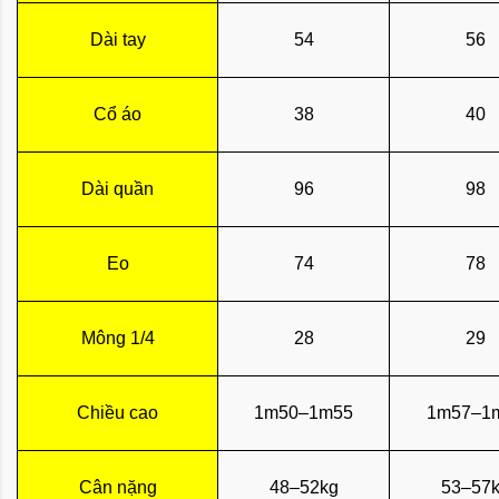
Dài tay
54
56
Cổ áo
38
40
Dài quần
96
98
Eo
74
78
Mông 1/4
28
29
Chiều cao
1m50–1m55
1m57–1
Cân nặng
48–52kg
53–57