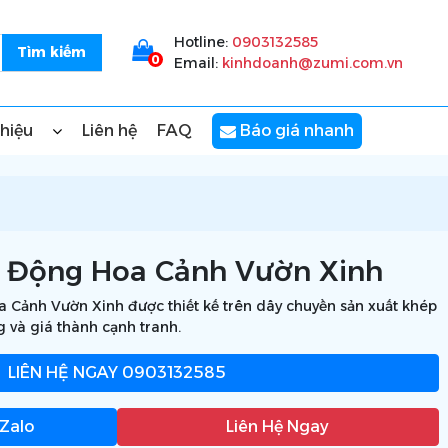
Hotline:
0903132585
0
Email:
kinhdoanh@zumi.com.vn
thiệu
Liên hệ
FAQ
Báo giá nhanh
o Động Hoa Cảnh Vườn Xinh
 Cảnh Vườn Xinh được thiết kế trên dây chuyền sản xuất khép
g và giá thành cạnh tranh.
LIÊN HỆ NGAY
0903132585
 Zalo
Liên Hệ Ngay