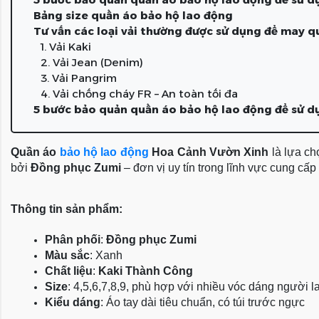
Bảng size quần áo bảo hộ lao động
Tư vấn các loại vải thường được sử dụng để may q
1. Vải Kaki
2. Vải Jean (Denim)
3. Vải Pangrim
4. Vải chống cháy FR – An toàn tối đa
5 bước bảo quản quần áo bảo hộ lao động để sử dụ
Quần áo
bảo hộ lao động
Hoa Cảnh Vườn Xinh
là lựa c
bởi
Đồng phục Zumi
– đơn vị uy tín trong lĩnh vực cung c
Thông tin sản phẩm:
Phân phối
: 
Đồng phục Zumi
Màu sắc
: Xanh
Chất liệu
: 
Kaki Thành Công
Size
: 4,5,6,7,8,9, phù hợp với nhiều vóc dáng người 
Kiểu dáng
: Áo tay dài tiêu chuẩn, có túi trước ngực