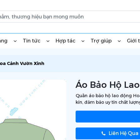
àng
Tin tức
Hợp tác
Trợ giúp
Giới 
oa Cảnh Vườn Xinh
Áo Bảo Hộ La
Quần áo bảo hộ lao động Hoa
kín, đảm bảo uy tín chất lượn
Liên Hệ Qua