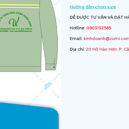
Hướng dẫn chọn size
ĐỂ ĐƯỢC TƯ VẤN VÀ ĐẶT HÀ
Hotline:
0903132585
Email:
kinhdoanh@zumi.com
Địa chỉ:
20 Hồ Hảo Hớn, P. C