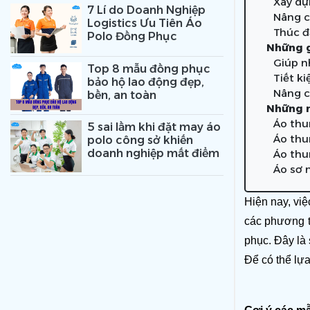
Xây dự
7 Lí do Doanh Nghiệp
Nâng c
Logistics Ưu Tiên Áo
Thúc đ
Polo Đồng Phục
Những g
Giúp n
Top 8 mẫu đồng phục
Tiết ki
bảo hộ lao động đẹp,
Nâng c
bền, an toàn
Những m
Áo thu
5 sai lầm khi đặt may áo
Áo thu
polo công sở khiến
doanh nghiệp mất điểm
Áo thu
Áo sơ 
Hiện nay, vi
các phương ti
phục. Đây là 
Để có thể lự