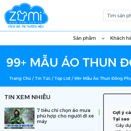
Sản phẩm
Khách h
99+ MẪU ÁO THUN Đ
Trang Chủ
/
Tin Tức
/
Top List
/
99+ Mẫu Áo Thun Đồng Phụ
TIN XEM NHIỀU
7 tiêu chí chọn áo mưa
Gợi ý c
phù hợp cho người đi xe
Tại sao
máy
Gây dự