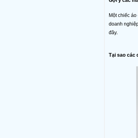
Gợi ý các m
Một chiếc áo 
doanh nghiệp
đây. 
Tại sao các