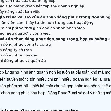
ng văn hoá của doanh nghiệp
ao sức mạnh đoàn kết tập thể doanh nghiệp
ẩy năng suất làm việc
iá trị và vai trò của áo thun đồng phục trong doanh ng
hân viên cảm thấy tự tin hơn trong các hoạt động
ệm chi phí và thời gian cho cá nhân nhân viên
ao hiệu quả xử lý công việc
ẫu áo thun đồng phục đẹp, sang trọng, hợp xu hướng 
n đồng phục công ty cổ trụ
n công ty cổ tròn
n đồng phục tay dài
mi đồng phục và quần âu
ệc xây dựng hình ảnh doanh nghiệp luôn là bài toán khó mà mọi
ện truyền thông tốn nhiều chi phí, nhiều doanh nghiệp lại lựa
sản phẩm sở hữu thiết kế chỉn chu sẽ góp phần tạo nên vị thế c
a chọn trang phục phù hợp, Đồng Phục Zumi sẽ gợi ý những mẫu