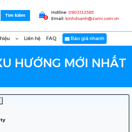
Hotline:
0903132585
0
Email:
kinhdoanh@zumi.com.vn
thiệu
Liên hệ
FAQ
Báo giá nhanh
 XU HƯỚNG MỚI NHẤT
]
 ty