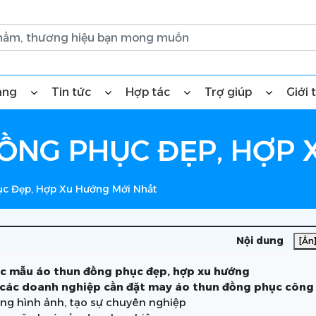
àng
Tin tức
Hợp tác
Trợ giúp
Giới 
ỒNG PHỤC ĐẸP, HỢP
c Đẹp, Hợp Xu Hướng Mới Nhất
Nội dung
[Ẩn
ác mẫu áo thun đồng phục đẹp, hợp xu hướng
 các doanh nghiệp cần đặt may áo thun đồng phục công
ng hình ảnh, tạo sự chuyên nghiệp