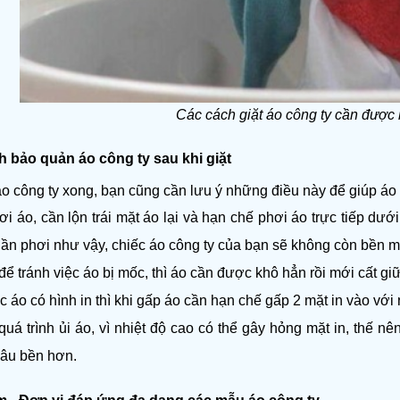
Các cách giặt áo công ty cần được 
h bảo quản áo công ty sau khi giặt
 áo công ty xong, bạn cũng cần lưu ý những điều này để giúp á
ơi áo, cần lộn trái mặt áo lại và hạn chế phơi áo trực tiếp dướ
lần phơi như vậy, chiếc áo công ty của bạn sẽ không còn bền 
để tránh việc áo bị mốc, thì áo cần được khô hẳn rồi mới cất gi
c áo có hình in thì khi gấp áo cần hạn chế gấp 2 mặt in vào với 
quá trình ủi áo, vì nhiệt độ cao có thể gây hỏng mặt in, thế nê
âu bền hơn. 