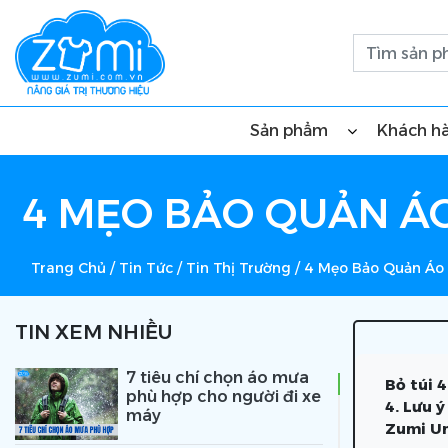
Sản phẩm
Khách h
4 MẸO BẢO QUẢN ÁO
Trang Chủ
/
Tin Tức
/
Tin Thị Trường
/
4 Mẹo Bảo Quản Áo 
TIN XEM NHIỀU
7 tiêu chí chọn áo mưa
Bỏ túi 
phù hợp cho người đi xe
4. Lưu 
máy
Zumi Un