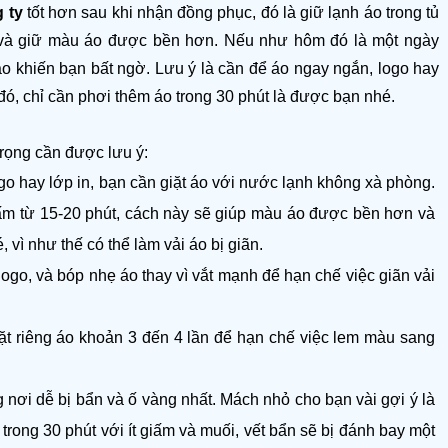
 ty
 tốt hơn sau khi nhận đồng phục, đó là giữ lạnh áo trong tủ 
n và giữ màu áo được bền hơn. Nếu như hôm đó là một ngày 
o khiến bạn bất ngờ. Lưu ý là cần để áo ngay ngắn, logo hay 
đó, chỉ cần phơi thêm áo trong 30 phút là được bạn nhé. 
trọng cần được lưu ý:
ogo hay lớp in, bạn cần giặt áo với nước lạnh không xà phòng. 
ấm từ 15-20 phút, cách này sẽ giúp màu áo được bền hơn và 
ì như thế có thể làm vải áo bị giãn. 
 logo, và bóp nhẹ áo thay vì vắt mạnh để hạn chế việc giãn vải 
ặt riêng áo khoản 3 đến 4 lần để hạn chế việc lem màu sang 
 nơi dễ bị bẩn và ố vàng nhất. Mách nhỏ cho bạn vài gợi ý là 
rong 30 phút với ít giấm và muối, vết bẩn sẽ bị đánh bay một 