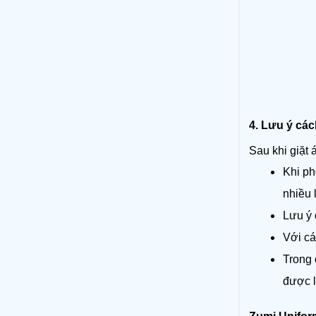
4. Lưu ý các
Sau khi giặt
Khi ph
nhiều 
Lưu ý 
Với cá
Trong 
được l