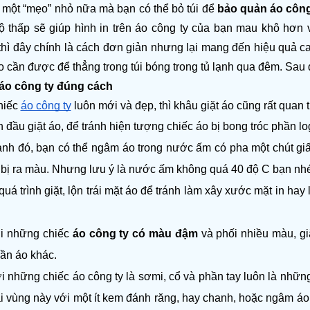
 một “mẹo” nhỏ nữa mà bạn có thể bỏ túi để 
bảo quản áo công
độ thấp sẽ giúp hình in trên áo công ty của bạn mau khô hơ
thì đây chính là cách đơn giản nhưng lại mang đến hiệu quả ca
áo cần được để thẳng trong túi bóng trong tủ lạnh qua đêm. Sau 
 áo công ty đúng cách
hiếc 
áo công ty
luôn mới và đẹp, thì khâu giặt áo cũng rất quan 
n đầu giặt áo, để tránh hiện tượng chiếc áo bị bong tróc phần l
nh đó, bạn có thể ngâm áo trong nước ấm có pha một chút gi
bị ra màu. Nhưng lưu ý là nước ấm không quá 40 độ C bạn nhé, v
quá trình giặt, lộn trái mặt áo để tránh làm xây xước mặt in hay
i những chiếc 
áo công ty có màu đậm
 và phối nhiều màu, gi
ần áo khác. 
i những chiếc áo công ty là sơmi, cổ và phần tay luôn là những
ai vùng này với một ít kem đánh răng, hay chanh, hoặc ngâm áo t