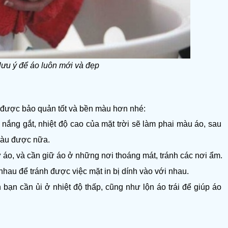
lưu ý để áo luôn mới và đẹp
o được bảo quản tốt và bền màu hơn nhé:
i nắng gắt, nhiệt độ cao của mặt trời sẽ làm phai màu áo, sau 
màu được nữa. 
ữ áo, và cần giữ áo ở những nơi thoáng mát, tránh các nơi ẩm.
nhau để tránh được việc mặt in bị dính vào với nhau. 
n bạn cần ủi ở nhiệt độ thấp, cũng như lộn áo trái để giúp áo 