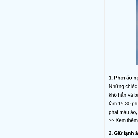
1. Phơi áo n
Những chiếc
khô hẳn và b
tầm 15-30 phú
phai màu áo, 
>> Xem thêm
2. Giữ lạnh 