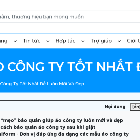
àng
Tin tức
Hợp tác
Trợ giúp
Giới 
 CÔNG TY TỐT NHẤT 
Công Ty Tốt Nhất Để Luôn Mới Và Đẹp
Nội dung
[Ẩn
4 “mẹo” bảo quản giúp áo công ty luôn mới và đẹp
ý cách bảo quản áo công ty sau khi giặt
iform - Đơn vị đáp ứng đa dạng các mẫu áo công ty