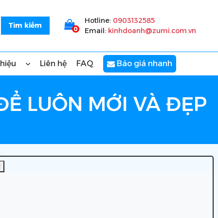
Hotline:
0903132585
0
Email:
kinhdoanh@zumi.com.vn
thiệu
Liên hệ
FAQ
Báo giá nhanh
ĐỂ LUÔN MỚI VÀ ĐẸP
]