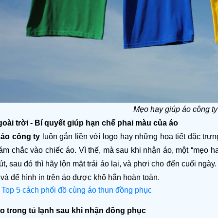
Mẹo hay giúp áo công ty
goài trời - Bí quyết giúp hạn chế phai màu của áo 
 
áo công ty
 luôn gắn liền với logo hay những họa tiết đặc trư
ám chắc vào chiếc áo. Vì thế, mà sau khi nhận áo, một “mẹo ha
t, sau đó thì hãy lộn mặt trái áo lại, và phơi cho đến cuối ngà
và để hình in trên áo được khô hẳn hoàn toàn. 
 
Top 5 cách phối đồ cùng áo thun đồng phục
áo trong tủ lạnh sau khi nhận đồng phục