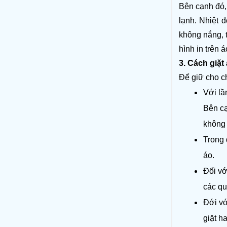
Bên cạnh đó,
lạnh. Nhiệt 
không nắng, 
hình in trên 
3. Cách giặt
Để giữ cho c
Với lầ
Bên cạ
không 
Trong 
áo. 
Đối vớ
các qu
Đới vớ
giặt h