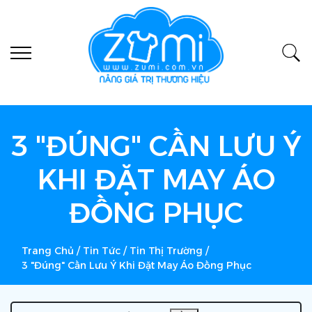
3 "ĐÚNG" CẦN LƯU Ý
KHI ĐẶT MAY ÁO
ĐỒNG PHỤC
Trang Chủ
/
Tin Tức
/
Tin Thị Trường
/
3 "Đúng" Cần Lưu Ý Khi Đặt May Áo Đồng Phục