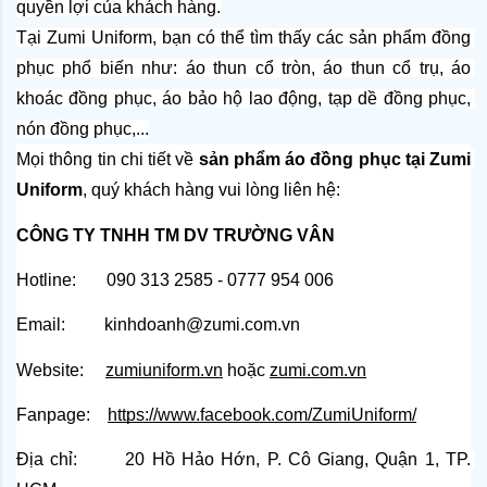
quyền lợi của khách hàng.
Tại Zumi Uniform, bạn có thể tìm thấy các sản phẩm đồng 
phục phổ biến như: áo thun cổ tròn, áo thun cổ trụ, áo 
khoác đồng phục, áo bảo hộ lao động, tạp dề đồng phục, 
nón đồng phục,...
Mọi thông tin chi tiết về 
sản phẩm áo đồng phục tại Zumi 
Uniform
, quý khách hàng vui lòng liên hệ:
CÔNG TY TNHH TM DV TRƯỜNG VÂN
Hotline:       090 313 2585 - 0777 954 006
Email:         kinhdoanh@zumi.com.vn
Website:    
zumiuniform.vn
 hoặc
zumi.com.vn
Fanpage:   
https://www.facebook.com/ZumiUniform/
Địa chỉ:       20 Hồ Hảo Hớn, P. Cô Giang, Quận 1, TP. 