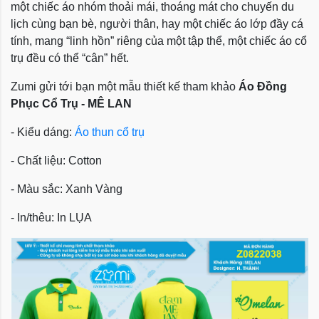
một chiếc áo nhóm thoải mái, thoáng mát cho chuyến du
lịch cùng bạn bè, người thân, hay một chiếc áo lớp đầy cá
tính, mang “linh hồn” riêng của một tập thể, một chiếc áo cổ
trụ đều có thể “cân” hết.
Zumi gửi tới bạn một mẫu thiết kế tham khảo
Áo Đồng
Phục Cổ Trụ -
MÊ LAN
- Kiểu dáng:
Áo thun cổ trụ
- Chất liệu: Cotton
- Màu sắc: Xanh Vàng
- In/thêu: In LỤA