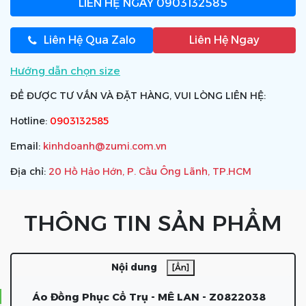
LIÊN HỆ NGAY
0903132585
Liên Hệ Qua Zalo
Liên Hệ Ngay
Hướng dẫn chọn size
ĐỂ ĐƯỢC TƯ VẤN VÀ ĐẶT HÀNG, VUI LÒNG LIÊN HỆ:
Hotline:
0903132585
Email:
kinhdoanh@zumi.com.vn
Địa chỉ:
20 Hồ Hảo Hớn, P. Cầu Ông Lãnh, TP.HCM
THÔNG TIN SẢN PHẨM
Nội dung
[Ẩn]
Áo Đồng Phục Cổ Trụ - MÊ LAN - Z0822038