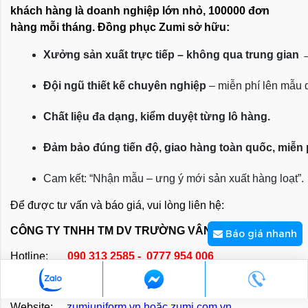
khách hàng là doanh nghiệp lớn nhỏ, 100000 đơn
hàng mỗi tháng. Đồng phục Zumi sở hữu:
Xưởng sản xuất trực tiếp – không qua trung gian
 
Đội ngũ thiết kế chuyên nghiệp
 – miễn phí lên mẫu
Chất liệu đa dạng, kiểm duyệt từng lô hàng.
Đảm bảo đúng tiến độ, giao hàng toàn quốc, miễn
Cam kết: “Nhận mẫu – ưng ý mới sản xuất hàng loạt”.
Để được tư vấn và báo giá, vui lòng liên hệ:
CÔNG TY TNHH TM DV TRƯỜNG VÂN
Báo giá nhanh
Hotline:
090 313 2585 - 0777 954 006
Email:
kinhdoanh@zumi.com.vn
Website:
zumiuniform.vn
hoặc
zumi.com.vn