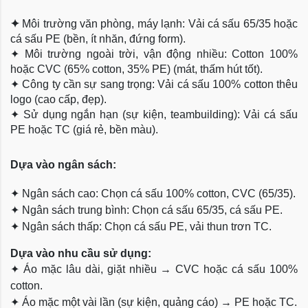
✦
Môi trường văn phòng, máy lạnh: Vải cá sấu 65/35 hoặc
cá sấu PE (bền, ít nhăn, đứng form).
✦
Môi trường ngoài trời, vận động nhiều: Cotton 100%
hoặc CVC (65% cotton, 35% PE) (mát, thấm hút tốt).
✦
Công ty cần sự sang trọng: Vải cá sấu 100% cotton thêu
logo (cao cấp, đẹp).
✦
Sử dụng ngắn hạn (sự kiện, teambuilding): Vải cá sấu
PE hoặc TC (giá rẻ, bền màu).
Dựa
vào ngân sách:
✦
Ngân sách cao: Chọn cá sấu 100% cotton, CVC (65/35).
✦
Ngân sách trung bình: Chọn cá sấu 65/35, cá sấu PE.
✦
Ngân sách thấp: Chọn cá sấu PE, vải thun trơn TC.
Dựa vào nhu cầu sử dụng:
✦
Áo mặc lâu dài, giặt nhiều → CVC hoặc cá sấu 100%
cotton.
✦
Áo mặc một vài lần (sự kiện, quảng cáo) → PE hoặc TC.