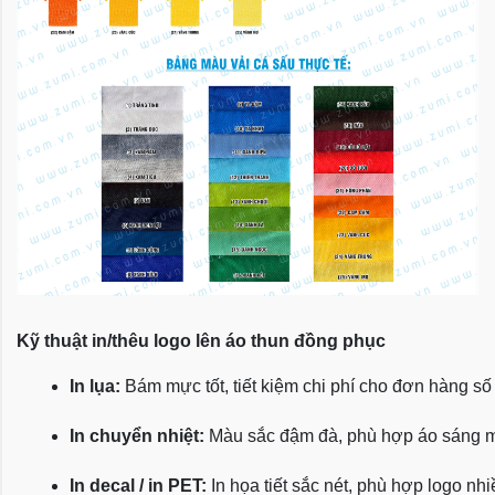
Kỹ thuật in/thêu logo lên áo thun đồng phục
In lụa:
 Bám mực tốt, tiết kiệm chi phí cho đơn hàng số
In chuyển nhiệt:
 Màu sắc đậm đà, phù hợp áo sáng 
In decal / in PET:
 In họa tiết sắc nét, phù hợp logo nh