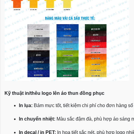
Kỹ thuật in/thêu logo lên áo thun đồng phục
In lụa:
 Bám mực tốt, tiết kiệm chi phí cho đơn hàng số
In chuyển nhiệt:
 Màu sắc đậm đà, phù hợp áo sáng 
In decal / in PET:
 In họa tiết sắc nét, phù hợp logo nh