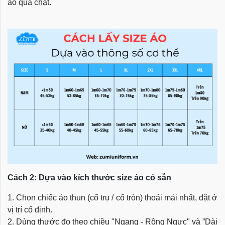
áo quá chật.
Cách 2: Dựa vào kích thước size áo có sẵn
1. Chọn chiếc áo thun (cổ trụ / cổ tròn) thoải mái nhất, đặt ở
vị trí cố định.
2. Dùng thước đo theo chiều "Ngang - Rộng Ngực" và ”Dài