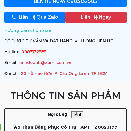
LIÊN HỆ NGAY
0903132585
Liên Hệ Qua Zalo
Liên Hệ Ngay
Hướng dẫn chọn size
ĐỂ ĐƯỢC TƯ VẤN VÀ ĐẶT HÀNG, VUI LÒNG LIÊN HỆ:
Hotline:
0903132585
Email:
kinhdoanh@zumi.com.vn
Địa chỉ:
20 Hồ Hảo Hớn, P. Cầu Ông Lãnh, TP.HCM
THÔNG TIN SẢN PHẨM
Nội dung
[Ẩn]
Áo Thun Đồng Phục Cổ Trụ - APT - Z0623177