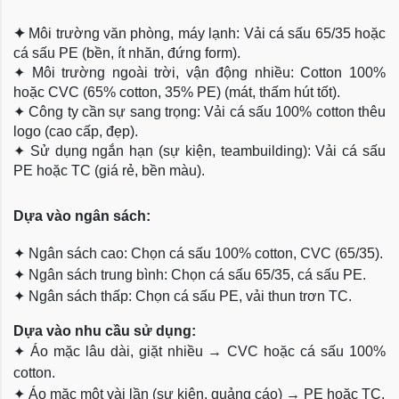
✦
Môi trường văn phòng, máy lạnh: Vải cá sấu 65/35 hoặc
cá sấu PE (bền, ít nhăn, đứng form).
✦
Môi trường ngoài trời, vận động nhiều: Cotton 100%
hoặc CVC (65% cotton, 35% PE) (mát, thấm hút tốt).
✦
Công ty cần sự sang trọng: Vải cá sấu 100% cotton thêu
logo (cao cấp, đẹp).
✦
Sử dụng ngắn hạn (sự kiện, teambuilding): Vải cá sấu
PE hoặc TC (giá rẻ, bền màu).
Dựa
vào ngân sách:
✦
Ngân sách cao: Chọn cá sấu 100% cotton, CVC (65/35).
✦
Ngân sách trung bình: Chọn cá sấu 65/35, cá sấu PE.
✦
Ngân sách thấp: Chọn cá sấu PE, vải thun trơn TC.
Dựa vào nhu cầu sử dụng:
✦
Áo mặc lâu dài, giặt nhiều → CVC hoặc cá sấu 100%
cotton.
✦
Áo mặc một vài lần (sự kiện, quảng cáo) → PE hoặc TC.