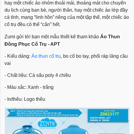
hay một chiếc áo nhóm thoải mái, thoáng mát cho chuyến
du lịch cùng bạn bè, người thân, hay một chiếc áo lớp đầy
cá tính, mang “linh hồn” riêng của một tập thể, một chiếc áo
cổ trụ đều có thể “cân” hết.
Zumi gửi tới bạn một mẫu thiết kế tham khảo
Áo Thun
Đồng Phục Cổ Trụ - APT
- Kiểu dáng:
Áo thun cổ trụ
, bo cổ bo tay, phối ráp lăng cầu
vai
- Chất liệu: Cá sấu poly 4 chiều
- Màu sắc: Xanh - trắng
- In/thêu: Logo thêu