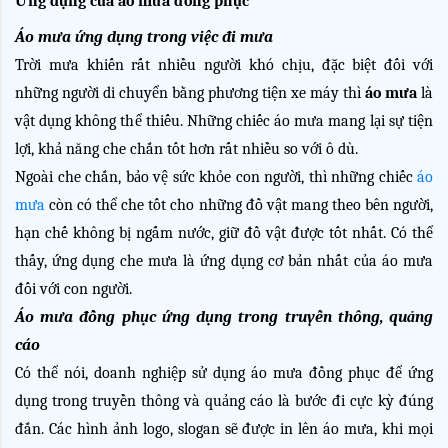
Ứng dụng của áo mưa đồng phục 
Áo mưa ứng dụng trong việc đi mưa
Trời mưa khiến rất nhiều người khó chịu, đặc biệt đối với 
những người di chuyển bằng phương tiện xe máy thì 
áo mưa
là 
vật dụng không thể thiếu. Những chiếc áo mưa mang lại sự tiện 
lợi, khả năng che chắn tốt hơn rất nhiều so với ô dù. 
Ngoài che chắn, bảo vệ sức khỏe con người, thì những chiếc 
áo 
mưa
 còn có thể che tốt cho những đồ vật mang theo bên người, 
hạn chế không bị ngấm nước, giữ đồ vật được tốt nhất. Có thể 
thấy, ứng dụng che mưa là ứng dụng cơ bản nhất của áo mưa 
đối với con người.
Áo mưa đồng phục ứng dụng trong truyền thông, quảng 
cáo
Có thể nói, doanh nghiệp sử dụng áo mưa đồng phục để ứng 
dụng trong truyền thông và quảng cáo là bước đi cực kỳ đúng 
đắn. Các hình ảnh logo, slogan sẽ được in lên áo mưa, khi mọi 