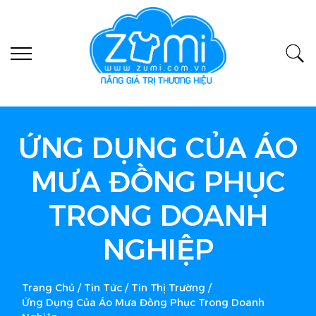
ỨNG DỤNG CỦA ÁO
MƯA ĐỒNG PHỤC
TRONG DOANH
NGHIỆP
Trang Chủ
/
Tin Tức
/
Tin Thị Trường
/
Ứng Dụng Của Áo Mưa Đồng Phục Trong Doanh