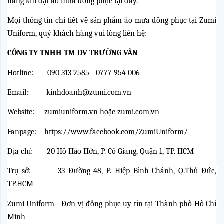
hàng khi đặt áo mưa đồng phục tại đây.
Mọi thông tin chi tiết về sản phẩm áo mưa đồng phục tại Zumi 
Uniform, quý khách hàng vui lòng liên hệ:
CÔNG TY TNHH TM DV TRƯỜNG VÂN
Hotline:       090 313 2585 - 0777 954 006
Email:         kinhdoanh@zumi.com.vn
Website:    
zumiuniform.vn
 hoặc
zumi.com.vn
Fanpage:   
https://www.facebook.com/ZumiUniform/
Địa chỉ:       20 Hồ Hảo Hớn, P. Cô Giang, Quận 1, TP. HCM
Trụ sở:        33 Đường 48, P. Hiệp Bình Chánh, Q.Thủ Đức, 
TP.HCM
Zumi Uniform - Đơn vị đồng phục uy tín tại Thành phố Hồ Chí 
Minh