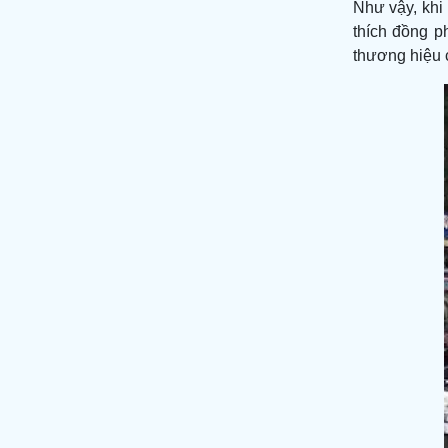
Như vậy, kh
thích đồng p
thương hiệu c