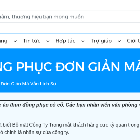
àng
Tin tức
Hợp tác
Trợ giúp
Giới 
G PHỤC ĐƠN GIẢN MÀ
Đơn Giản Mà Vẫn Lịch Sự
c áo thun đồng phục có cổ, Các bạn nhân viên văn phòng v
 biết Bộ mặt Công Ty Trong mắt khách hàng cực kỳ quan trọng, 
ó chính là nhân sự của công ty.