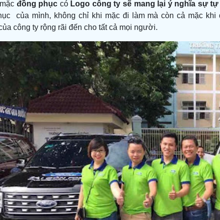
i mặc
đồng phục
có
Logo công ty sẽ mang lại ý nghĩa
sự tự
hục của mình, không chỉ khi mặc đi làm mà còn cả mặc khi đ
ủa công ty rộng rãi đến cho tất cả mọi người.