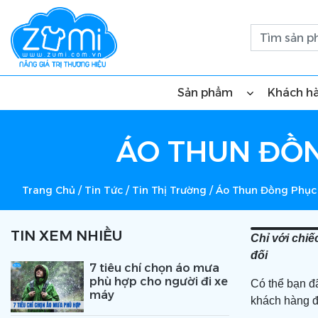
Sản phẩm
Khách h
ÁO THUN ĐỒN
Trang Chủ
/
Tin Tức
/
Tin Thị Trường
/
Áo Thun Đồng Phục 
TIN XEM NHIỀU
Chỉ với chiế
đối
7 tiêu chí chọn áo mưa
phù hợp cho người đi xe
Có thể bạn đã
máy
khách hàng đ