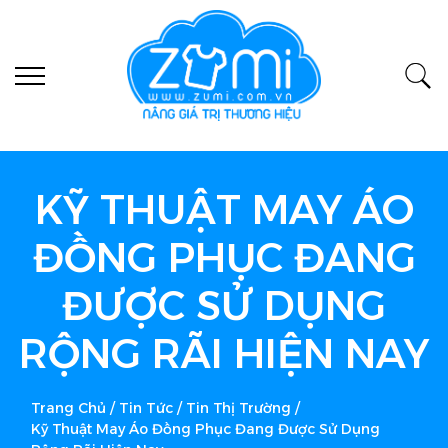
KỸ THUẬT MAY ÁO
ĐỒNG PHỤC ĐANG
ĐƯỢC SỬ DỤNG
RỘNG RÃI HIỆN NAY
Trang Chủ
/
Tin Tức
/
Tin Thị Trường
/
Kỹ Thuật May Áo Đồng Phục Đang Được Sử Dụng