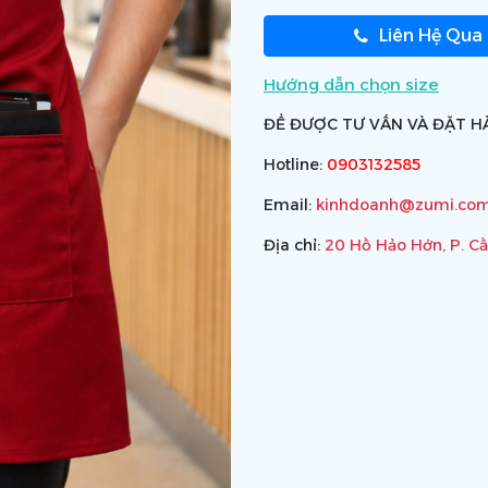
Liên Hệ Qua
Hướng dẫn chọn size
ĐỂ ĐƯỢC TƯ VẤN VÀ ĐẶT HÀ
Hotline:
0903132585
Email:
kinhdoanh@zumi.com
Địa chỉ:
20 Hồ Hảo Hớn, P. C