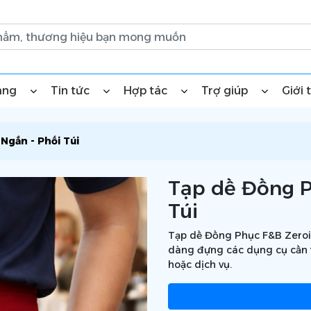
àng
Tin tức
Hợp tác
Trợ giúp
Giới 
Ngắn - Phối Túi
Tạp dề Đồng P
Túi
Tạp dề Đồng Phục F&B Zeroism
dàng đựng các dụng cụ cần th
hoặc dịch vụ.