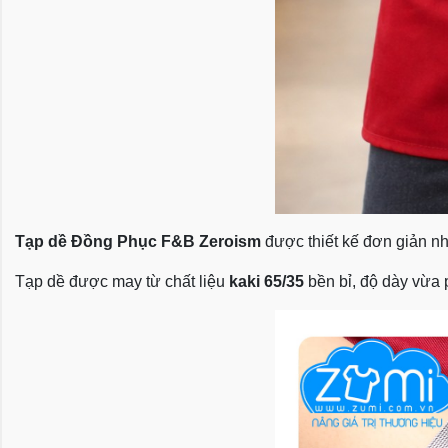
Tạp dề Đồng Phục F&B Zeroism
được thiết kế đơn giản n
Tạp dề được may từ chất liệu
kaki 65/35
bền bỉ, độ dày vừa p