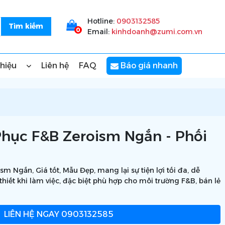
Hotline:
0903132585
0
Email:
kinhdoanh@zumi.com.vn
thiệu
Liên hệ
FAQ
Báo giá nhanh
hục F&B Zeroism Ngắn - Phối
 Ngắn, Giá tốt, Mẫu Đẹp, mang lại sự tiện lợi tối đa, dễ
iết khi làm việc, đặc biệt phù hợp cho môi trường F&B, bán lẻ
LIÊN HỆ NGAY
0903132585