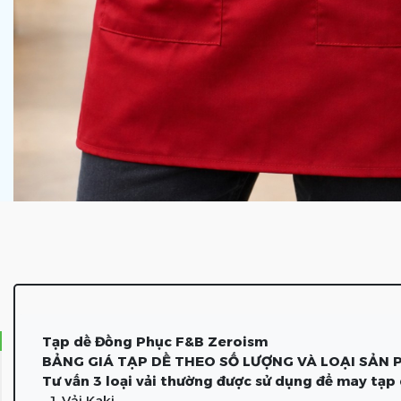
Tạp dề Đồng Phục F&B Zeroism
BẢNG GIÁ TẠP DỀ THEO SỐ LƯỢNG VÀ LOẠI SẢN
Tư vấn 3 loại vải thường được sử dụng để may tạp
1. Vải Kaki