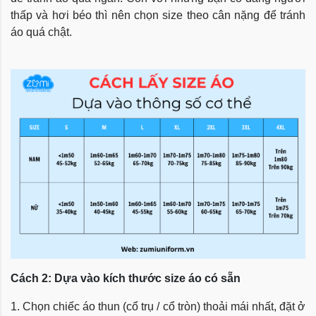
thấp và hơi béo thì nên chọn size theo cân nặng để tránh
áo quá chật.
Cách 2: Dựa vào kích thước size áo có sẵn
1. Chọn chiếc áo thun (cổ trụ / cổ tròn) thoải mái nhất, đặt ở