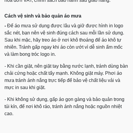
hóa đơn VAT, chính sách bảo hành sau giao hàng.
Cách vệ sinh và bảo quản áo mưa
-
Để áo mưa sử dụng được lâu và giữ được hình in logo
sắc nét, bạn nên vệ sinh đúng cách sau mỗi lần sử dụng.
Sau khi mặc, hãy treo áo ở nơi khô thoáng để áo khô tự
nhiên. Tránh gấp ngay khi áo còn ướt vì dễ sinh ẩm mốc
và làm bong tróc logo in.
- Khi cần giặt, nên giặt tay bằng nước lạnh, tránh dùng bàn
chải cứng hoặc chất tẩy mạnh. Không giặt máy. Phơi áo
mưa tránh ánh nắng trực tiếp để bảo vệ chất liệu vải và
mực in sau khi giặt.
- Khi không sử dụng, gấp áo gọn gàng và bảo quản trong
túi kín, để nơi khô ráo, tránh ánh nắng hoặc nguồn nhiệt
cao.