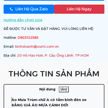
Liên Hệ Qua Zalo
Liên Hệ Ngay
Hướng dẫn chọn size
ĐỂ ĐƯỢC TƯ VẤN VÀ ĐẶT HÀNG, VUI LÒNG LIÊN HỆ:
Hotline:
0903132585
Email:
kinhdoanh@zumi.com.vn
Địa chỉ:
20 Hồ Hảo Hớn, P. Cầu Ông Lãnh, TP.HCM
THÔNG TIN SẢN PHẨM
Nội dung
[Ẩn]
Áo Mưa Trùm chữ A có tấm kính đèn xe
BẢNG GIÁ ÁO MƯA CÁNH DƠI