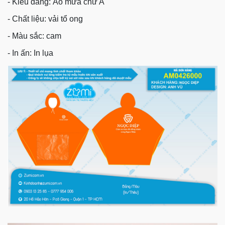
- Kiểu dáng: Áo mưa chữ A
- Chất liệu: vải tổ ong
- Màu sắc: cam
- In ấn: In lụa