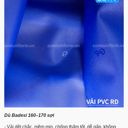
Dù Badesi 160–170 sợi
- Vải dệt chắc, mềm mịn, chống thấm tốt, dễ gấp, không