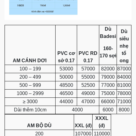
Dù
Dù
Badesi
siêu
nhẹ
160-
PVC cơ
PVC RD
tổ
170 sợi
AM CÁNH DƠI
sở 0.17
0.17
ong
100 – 199
53000
57000
82000
87000
200 – 499
50000
55000
79000
84000
500 – 999
48500
52500
77000
81000
1000 – 2999
46500
49000
75000
78000
≥ 3000
44000
47000
66000
71000
Dài thêm 10cm
4000
6000
8000
XXXL
AM BỘ DÙ
XXL (đ)
(đ)
200
107000
110000