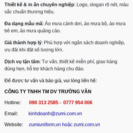
Thiết kế & in ấn chuyên nghiệp
: Logo, slogan rõ nét, màu
sắc chuẩn thương hiệu.
Đa dạng mẫu mã
: Áo mưa cánh dơi, áo mưa bộ, áo mưa
trẻ em, áo mưa quảng cáo.
Giá thành hợp lý
: Phù hợp với ngân sách doanh nghiệp,
ưu đãi khi đặt số lượng lớn.
Dịch vụ tận tâm
: Tư vấn, thiết kế miễn phí, giao hàng
đúng hẹn, hỗ trợ khách hàng chu đáo.
Để được tư vấn và báo giá, vui lòng liên hệ:
CÔNG TY TNHH TM DV TRƯỜNG VÂN
Hotline:
090 313 2585 - 0777 954 006
Email:
kinhdoanh@zumi.com.vn
Website:
zumiuniform.vn
hoặc
zumi.com.vn